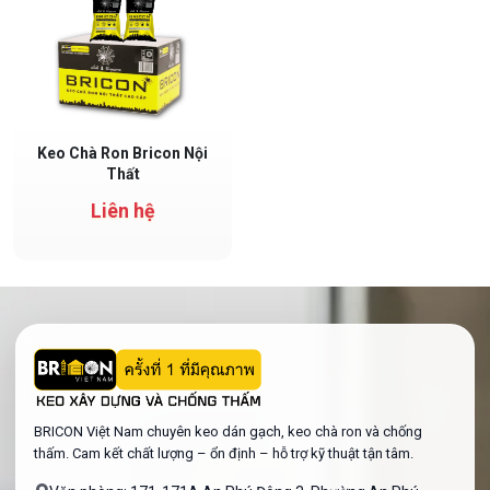
Keo chà ron BRICON nội thất – chống ố vàng, bền màu, dễ vệ sinh
Keo Chà Ron Bricon Nội
Thất
Liên hệ
BRICON Việt Nam chuyên keo dán gạch, keo chà ron và chống
thấm. Cam kết chất lượng – ổn định – hỗ trợ kỹ thuật tận tâm.