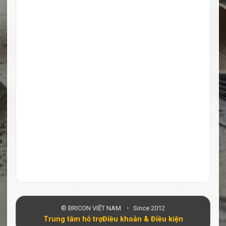
© BRICON VIỆT NAM
•
Since 2012
Trung tâm hỗ trợ
Điều khoản & Điều kiện