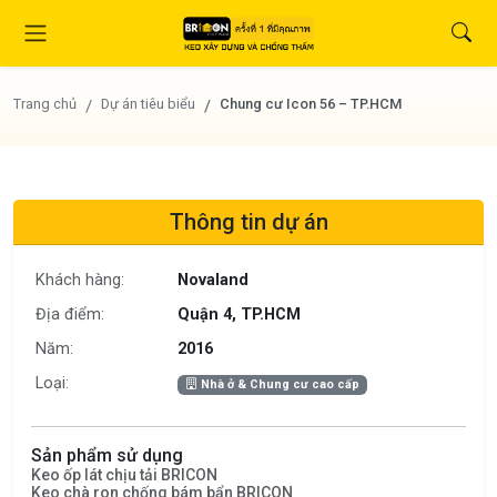
Trang chủ
Dự án tiêu biểu
Chung cư Icon 56 – TP.HCM
Thông tin dự án
Khách hàng:
Novaland
Địa điểm:
Quận 4, TP.HCM
Năm:
2016
Loại:
Nhà ở & Chung cư cao cấp
Sản phẩm sử dụng
Keo ốp lát chịu tải BRICON
Keo chà ron chống bám bẩn BRICON