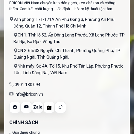
BRICON Việt Nam chuyên keo dán gạch, keo chà ron và chống
thấm. Cam kết chất lượng – ổn định – hỗ trợ kỹ thuật tận tâm.
Văn phòng: 171-171A An Phú Đông 3, Phường An Phú
Đông, Quận 12, Thành Phố Hồ Chí Minh
CN 1: Tỉnh lộ 52, Ấp Đông Long Phước, Xã Long Phước, TP
Bà Rịa, Bà Rịa - Vũng Tàu.
CN 2: 65/33 Nguyễn Chí Thanh, Phường Quảng Phú, TP.
Quảng Ngãi, Tỉnh Quảng Ngãi.
Nhà máy: Số 4A, Tổ 15, Khu Phố Tân Lập, Phường Phước
Tân, Tỉnh Đồng Nai, Việt Nam
0901.180.094
info@bricon.vn
Zalo
CHÍNH SÁCH
Giới thiệu chung