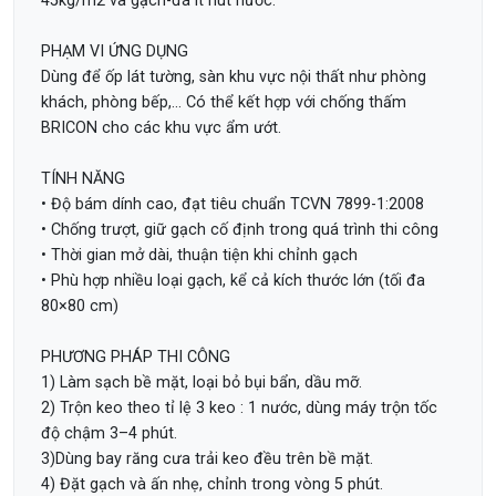
45kg/m2 và gạch-đá ít hút nước.
PHẠM VI ỨNG DỤNG
Dùng để ốp lát tường, sàn khu vực nội thất như phòng
khách, phòng bếp,... Có thể kết hợp với chống thấm
BRICON cho các khu vực ẩm ướt.
TÍNH NĂNG
• Độ bám dính cao, đạt tiêu chuẩn TCVN 7899-1:2008
• Chống trượt, giữ gạch cố định trong quá trình thi công
• Thời gian mở dài, thuận tiện khi chỉnh gạch
• Phù hợp nhiều loại gạch, kể cả kích thước lớn (tối đa
80×80 cm)
PHƯƠNG PHÁP THI CÔNG
1) Làm sạch bề mặt, loại bỏ bụi bẩn, dầu mỡ.
2) Trộn keo theo tỉ lệ 3 keo : 1 nước, dùng máy trộn tốc
độ chậm 3–4 phút.
3)Dùng bay răng cưa trải keo đều trên bề mặt.
4) Đặt gạch và ấn nhẹ, chỉnh trong vòng 5 phút.