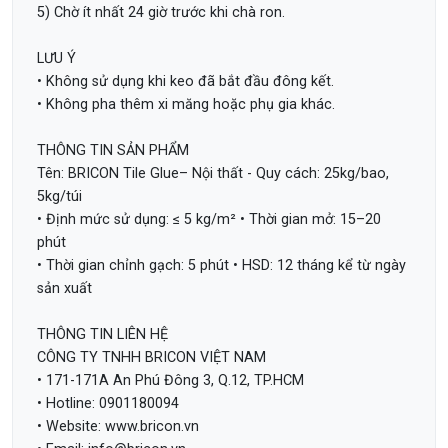
5) Chờ ít nhất 24 giờ trước khi chà ron.
LƯU Ý
• Không sử dụng khi keo đã bắt đầu đông kết.
• Không pha thêm xi măng hoặc phụ gia khác.
THÔNG TIN SẢN PHẨM
Tên: BRICON Tile Glue– Nội thất - Quy cách: 25kg/bao,
5kg/túi
• Định mức sử dụng: ≤ 5 kg/m² • Thời gian mở: 15–20
phút
• Thời gian chỉnh gạch: 5 phút • HSD: 12 tháng kể từ ngày
sản xuất
THÔNG TIN LIÊN HỆ
CÔNG TY TNHH BRICON VIỆT NAM
• 171-171A An Phú Đông 3, Q.12, TP.HCM
• Hotline: 0901180094
• Website: www.bricon.vn